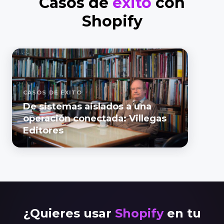
Casos de
éxito
con
Shopify
CASOS DE ÉXITO
De sistemas aislados a una
operación conectada: Villegas
Editores
¿Quieres usar
Shopify
en tu