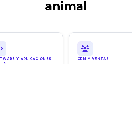
animal
TWARE Y APLICACIONES
CRM Y VENTAS
 IA
 solución
Ver solución
UALIZACIÓN DE DATOS
COBRANZAS CON IA
 solución
Ver solución