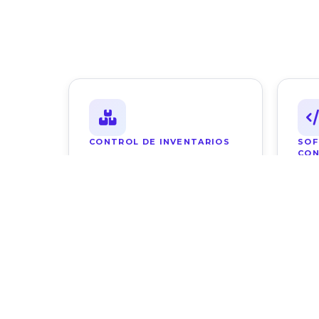
CONTROL DE INVENTARIOS
SOF
CON
Ver solución
Ver
INTEROPERABILIDAD
VIS
Ver solución
Ver