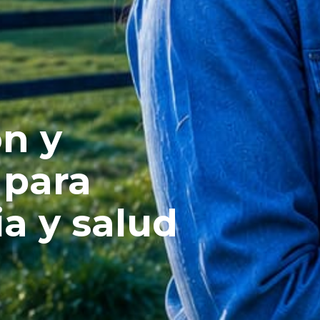
ón y
 para
a y salud