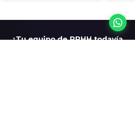
¿Tu equipo de RRHH todavía
gestiona nómina, selección y
onboarding con procesos
manuales?
Habla con un especialista