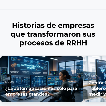
Historias de empresas
que transformaron sus
procesos de RRHH
BLOG
BLOG
Central
¿La automatización es solo para
Tablero
empresas grandes?
medir y