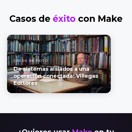
Casos de
éxito
con Make
CASOS DE ÉXITO
De sistemas aislados a una
operación conectada: Villegas
Editores
¿Quieres usar
Make
en tu