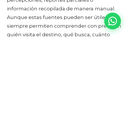
percepciones, reportes parciales o
información recopilada de manera manual.
Aunque estas fuentes pueden ser útiles, no
siempre permiten comprender con precisión
quién visita el destino, qué busca, cuánto
permanece o cómo se comporta durante su
viaje.
Los sistemas de información turística
SITUR
permiten reunir datos provenientes de
portales web, aplicaciones, formularios,
encuestas, puntos de información, campañas
y otros canales. Posteriormente, esta
información puede organizarse en paneles
de control fáciles de interpretar.