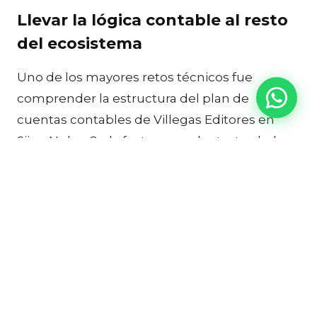
Llevar la lógica contable al resto
del ecosistema
Uno de los mayores retos técnicos fue
comprender la estructura del plan de
cuentas contables de Villegas Editores en
Siigo Nube. Cada factura, producto, traslado o
movimiento debía conservar una clasificación
coherente con la forma en que la compañía
administra su operación financiera.
Para lograrlo, analizamos la lógica existente
en Siigo y tuvimos exhaustivas sesiones con el
área contable para poder llevar sus políticas al
resto del ecosistema. Esto permitió que los